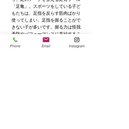
「足亀」。スポーツをしている子ど
もたちは、足指を反らす筋肉ばかり
使ってしまい、足指を握ることがで
きない子が多いです。握る力は怪我
予防やパフォーマンスに直結するこ
とはもちろん、疲れた足をリカバリ
Phone
Email
Instagram
ーするのにも大切です。足裏を刺激
することで、スポーツ後の足裏の張
りをほぐし、疲労回復に役立ちま
す。日々足が疲れているお父さんお
母さんの足にも、いつまでも元気に
歩きたいお爺さん、お婆さんにも愛
用して頂けます。
商品情報
ドーム素材：ABS 工業用プラスチッ
返品・返金ポリシー
ク